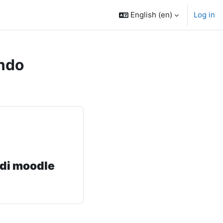
English ‎(en)‎
Log in
ndo
 di moodle