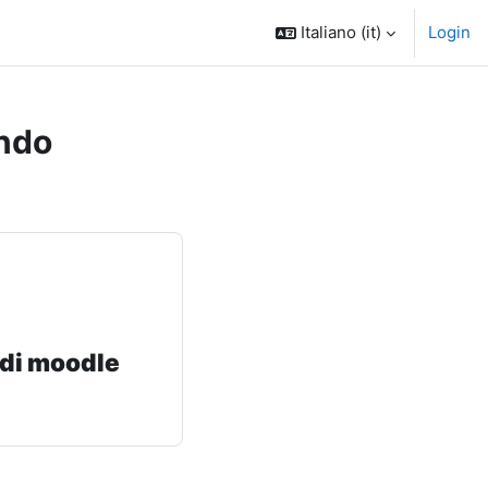
Italiano ‎(it)‎
Login
ndo
 di moodle