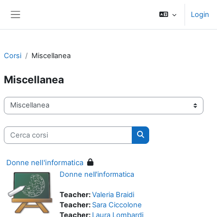
Vai al contenuto principale
Login
Pannello laterale
Corsi
Miscellanea
Miscellanea
Categorie di corso
Cerca corsi
Cerca corsi
Donne nell'informatica
Donne nell'informatica
Teacher:
Valeria Braidi
Teacher:
Sara Ciccolone
Teacher:
Laura Lombardi