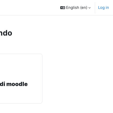
English ‎(en)‎
Log in
ndo
 di moodle