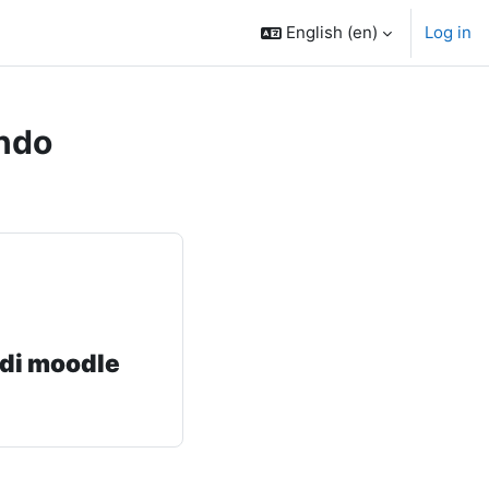
English ‎(en)‎
Log in
ndo
 di moodle