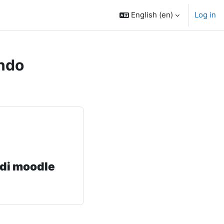
English ‎(en)‎
Log in
ndo
 di moodle