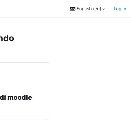
English ‎(en)‎
Log in
ndo
 di moodle