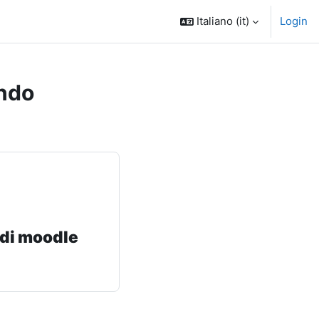
Italiano ‎(it)‎
Login
ndo
 di moodle