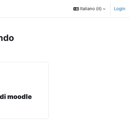
Italiano ‎(it)‎
Login
ndo
 di moodle