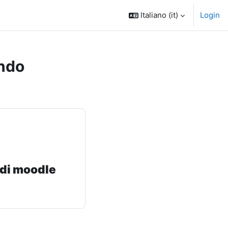
Italiano ‎(it)‎
Login
ndo
 di moodle