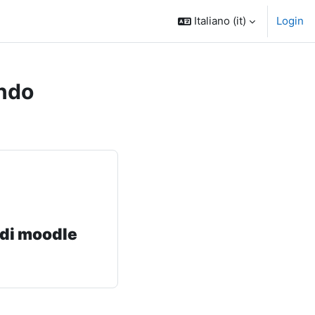
Italiano ‎(it)‎
Login
ndo
 di moodle