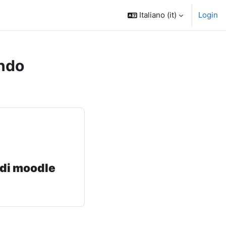
Italiano ‎(it)‎
Login
ndo
 di moodle