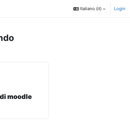
Italiano ‎(it)‎
Login
ndo
 di moodle