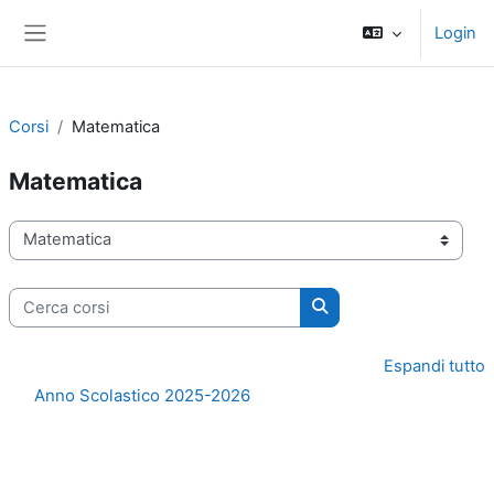
Vai al contenuto principale
Login
Pannello laterale
Corsi
Matematica
Matematica
Categorie di corso
Cerca corsi
Cerca corsi
Espandi tutto
Anno Scolastico 2025-2026